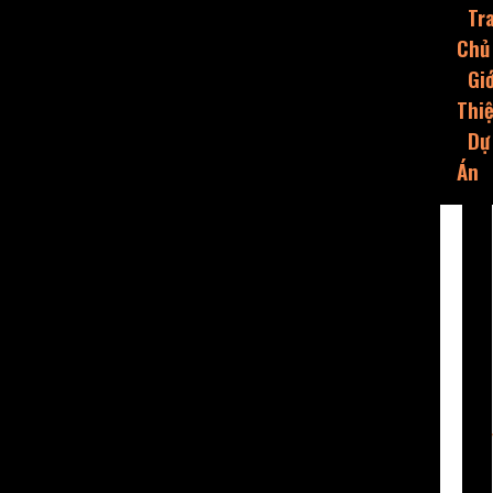
Tr
Chủ
Giớ
Thi
Dự
Án