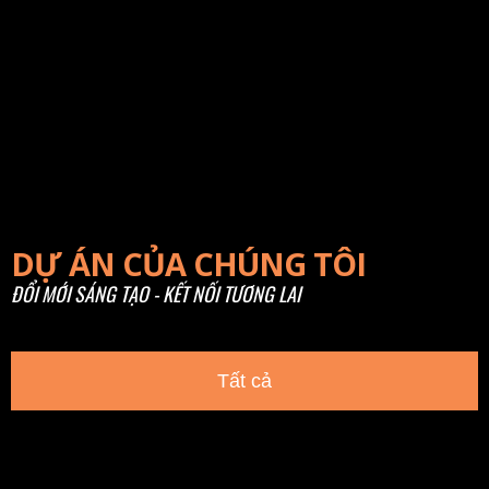
DỰ ÁN CỦA CHÚNG TÔI
ĐỔI MỚI SÁNG TẠO - KẾT NỐI TƯƠNG LAI
Tất cả
HOMESTAY THÔNG MINH TRONG NHÀ
PHỐ – GIẢI PHÁP ĐẦU TƯ BỀN VỮNG