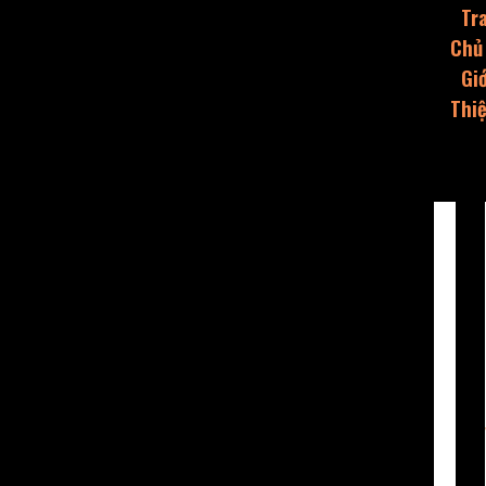
Tr
Chủ
Giớ
Thi
Dự
Án