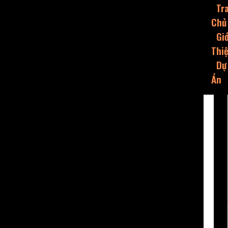
Tr
Chủ
Giớ
Thi
Dự
Án